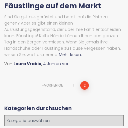
Fäustlinge auf dem Markt
Sind Sie gut ausgerüstet und bereit, auf die Piste zu
gehen? Aber es gibt einen kleinen
Ausrüstungsgegenstand, der über Ihre Fahrt entscheiden
kann: Fäustlinge! Kalte Hände können Ihnen den ganzen
Tag in den Bergen vermiesen. Wenn Sie jemals Ihre
Handschuhe oder Fäustlinge zu Hause vergessen haben,
wissen Sie, wie frustrierend
Mehr lesen...
Von
Laura Vrabie
,
4 Jahren
vor
Beitrags-
VORHERIGE
1
2
Navigation
Kategorien durchsuchen
K
a