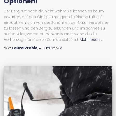
Optionen!
Der Berg ruft nach dir, nicht wahr? Sie können es kaum
erwarten, auf den Gipfel zu steigen, die frische Luft tief
einzuatmen, sich von der Schönheit der Natur verwöhnen
zu lassen und den Berg zu erkunden und im Schnee zu
surfen. Alles, woran du denken kannst, wenn du die
Vorhersage für starken Schnee siehst, ist
Mehr lesen...
Von
Laura Vrabie
,
4 Jahren
vor