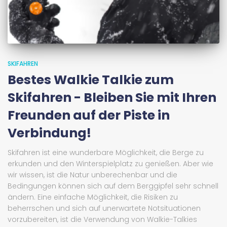
SKIFAHREN
Bestes Walkie Talkie zum
Skifahren - Bleiben Sie mit Ihren
Freunden auf der Piste in
Verbindung!
Skifahren ist eine wunderbare Möglichkeit, die Berge zu
erkunden und den Winterspielplatz zu genießen. Aber wie
wir wissen, ist die Natur unberechenbar und die
Bedingungen können sich auf dem Berggipfel sehr schnell
ändern. Eine einfache Möglichkeit, die Risiken zu
beherrschen und sich auf unerwartete Notsituationen
vorzubereiten, ist die Verwendung von Walkie-Talkies