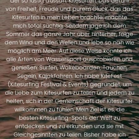
der so lustig aussah: Kitesurfen. Das Gefühl
von Freiheit, Freude und purem Glück, das das
Kitesurfen in mein Leben brachte, machte
mich total süchtig. Seitdem jage ich dem
Sommer das ganze Jahr über hinterher, folge
dem Wind und den Wellen und lebe so nah wie
möglich am Meer. Auf diese Weise konnte ich
alle Arten von Wassersport ausprobieren und
genießen: Surfen, Wakeboarden, Tauchen,
Segeln, Kajakfahren. Ich habe KiteFest
(Kitesurfing Festival & Events) gegründet, um
die Liebe zum Kitesurfen zu teilen und jedem zu
helfen, sich in der Gemeinschaft der Kitesurfer
willkommen zu fühlen. Mein Ziel ist es, die
besten Kitesurfing-Spots der Welt zu
entdecken und zu erkunden und sie mit
Gleichgesinnten zu teilen. Bisher habe ich