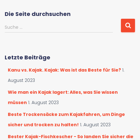
t
e
Die Seite durchsuchen
g
o
S
Suche …
r
u
i
c
e
h
n
e
Letzte Beiträge
d
n
u
a
Kanu vs. Kajak. Kajak: Was ist das Beste für Sie?
1.
r
c
c
h
August 2023
h
:
s
Wie man ein Kajak lagert: Alles, was Sie wissen
u
müssen
1. August 2023
c
h
Beste Trockensäcke zum Kajakfahren, um Dinge
e
sicher und trocken zu halten!
1. August 2023
n
Bester Kajak-Fischkescher - So landen Sie sicher die