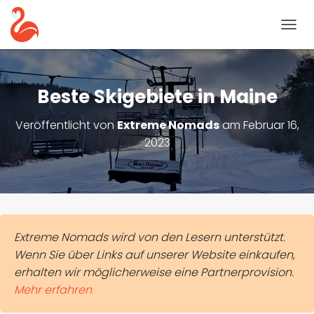
N
A
V
I
G
Beste Skigebiete in Maine
A
T
Veröffentlicht von
Extreme Nomads
am
Februar 16,
I
2023
O
N
U
M
S
C
H
A
Extreme Nomads wird von den Lesern unterstützt.
L
Wenn Sie über Links auf unserer Website einkaufen,
T
erhalten wir möglicherweise eine Partnerprovision.
E
Mehr erfahren
N