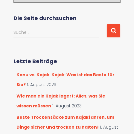
a
t
e
Die Seite durchsuchen
g
o
S
Suche …
r
u
i
c
e
h
n
e
d
Letzte Beiträge
n
u
a
r
Kanu vs. Kajak. Kajak: Was ist das Beste für
c
c
h
Sie?
1. August 2023
h
:
s
Wie man ein Kajak lagert: Alles, was Sie
u
wissen müssen
1. August 2023
c
h
Beste Trockensäcke zum Kajakfahren, um
e
n
Dinge sicher und trocken zu halten!
1. August