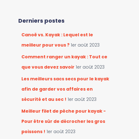
c
r
h
l
e
e
Derniers postes
r
s
c
c
Canoë vs. Kayak : Lequel est le
h
a
e
meilleur pour vous ?
1er août 2023
t
r
é
Comment ranger un kayak : Tout ce
g
:
que vous devez savoir
1er août 2023
o
r
Les meilleurs sacs secs pour le kayak
i
e
afin de garder vos affaires en
s
sécurité et au sec !
1er août 2023
Meilleur filet de pêche pour kayak -
Pour être sûr de décrocher les gros
poissons !
1er août 2023