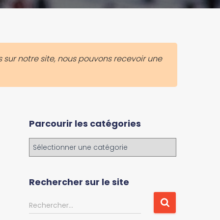
 sur notre site, nous pouvons recevoir une
Parcourir les catégories
P
a
r
c
Rechercher sur le site
o
u
R
Rechercher…
r
e
i