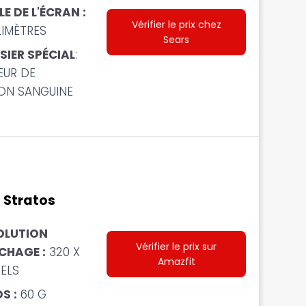
LE DE L'ÉCRAN :
Vérifier le prix chez
LIMÈTRES
Sears
SIER SPÉCIAL
:
EUR DE
ION SANGUINE
 Stratos
OLUTION
Vérifier le prix sur
CHAGE :
320 X
Amazfit
XELS
S :
60 G