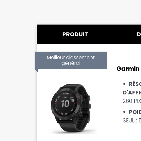
PRODUIT
D
Meilleur classement
général
Garmin 
RÉS
D'AFFI
260 PI
POID
SEUL : 