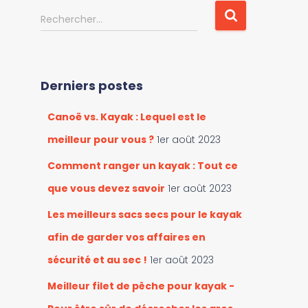
u
R
Rechercher…
r
e
i
c
r
h
l
e
e
Derniers postes
r
s
c
c
Canoë vs. Kayak : Lequel est le
h
a
e
meilleur pour vous ?
1er août 2023
t
r
é
Comment ranger un kayak : Tout ce
g
:
que vous devez savoir
1er août 2023
o
r
Les meilleurs sacs secs pour le kayak
i
e
afin de garder vos affaires en
s
sécurité et au sec !
1er août 2023
Meilleur filet de pêche pour kayak -