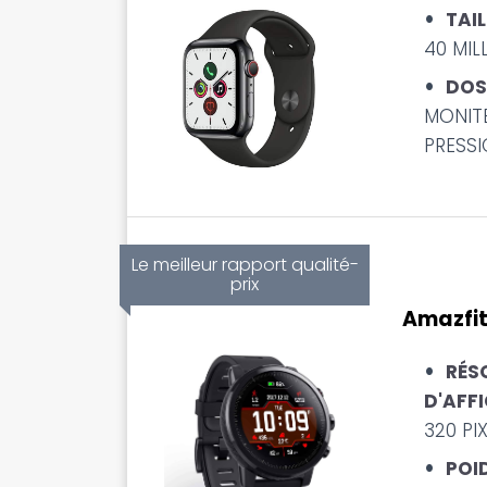
TAIL
40 MIL
DOS
MONIT
PRESS
Le meilleur rapport qualité-
prix
Amazfit
RÉS
D'AFFI
320 PI
POID