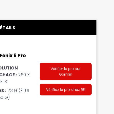
ÉTAILS
Fenix 6 Pro
OLUTION
Vérifier le prix sur
Garmin
CHAGE :
260 X
XELS
Vérifiez le prix chez REI
S :
73 G (ÉTUI
50 G)