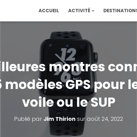
ACCUEIL
ACTIVITÉ
DESTINATION
illeures montres con
 modèles GPS pour le 
voile ou le SUP
Publié par
Jim Thirion
sur
août 24, 2022