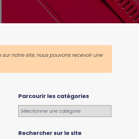
 sur notre site, nous pouvons recevoir une
Parcourir les catégories
P
a
r
c
Rechercher sur le site
o