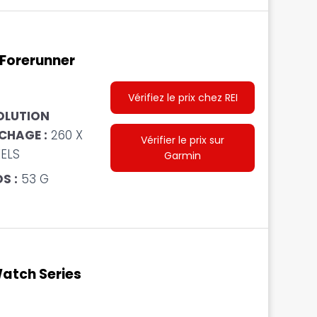
Forerunner
Vérifiez le prix chez REI
OLUTION
CHAGE :
260 X
Vérifier le prix sur
XELS
Garmin
S :
53 G
atch Series