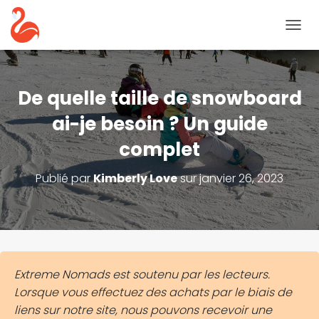
B
A
S
C
U
De quelle taille de snowboard
L
E
ai-je besoin ? Un guide
R
complet
L
A
N
Publié par
Kimberly Love
sur
janvier 26, 2023
A
V
I
G
A
T
I
Extreme Nomads est soutenu par les lecteurs.
O
Lorsque vous effectuez des achats par le biais de
N
liens sur notre site, nous pouvons recevoir une