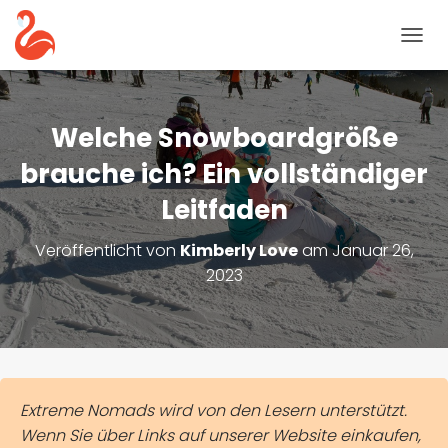
N
A
V
I
G
Welche Snowboardgröße
A
T
brauche ich? Ein vollständiger
I
Leitfaden
O
N
U
Veröffentlicht von
Kimberly Love
am
Januar 26,
M
2023
S
C
H
A
L
T
E
Extreme Nomads wird von den Lesern unterstützt.
N
Wenn Sie über Links auf unserer Website einkaufen,