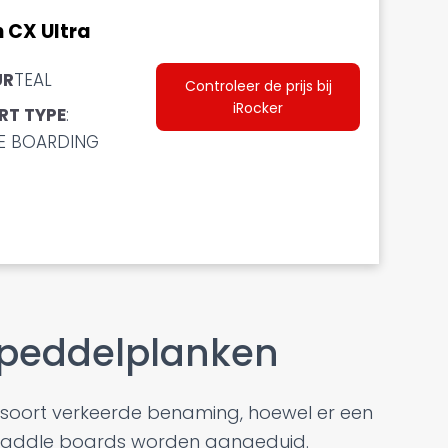
n CX Ultra
UR
TEAL
Controleer de prijs bij
iRocker
RT TYPE
:
E BOARDING
 peddelplanken
soort verkeerde benaming, hoewel er een
 paddle boards worden aangeduid.