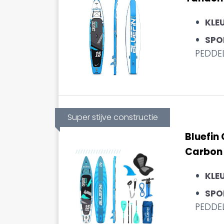
KLE
SPO
PEDDE
Super stijve constructie
Bluefin 
Carbon 
KLE
SPO
PEDDE