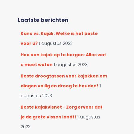
e
o
k
r
e
c
Laatste berichten
n
a
n
t
Kano vs. Kajak: Welke is het beste
a
e
a
voor u?
1 augustus 2023
g
r
o
:
Hoe een kajak op te bergen: Alles wat
r
u moet weten
1 augustus 2023
i
e
Beste droogtassen voor kajakken om
ë
n
dingen veilig en droog te houden!
1
augustus 2023
Beste kajakvisnet - Zorg ervoor dat
je de grote vissen landt!
1 augustus
2023