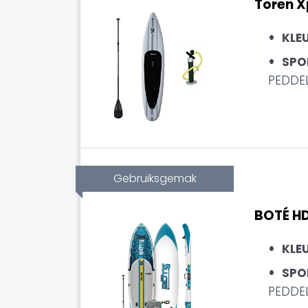
Toren X
KLE
SPO
PEDDE
Gebruiksgemak
BOTÉ HD
KLE
SPO
PEDDE