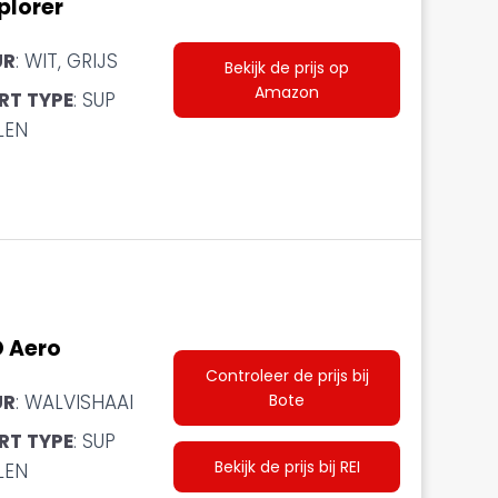
plorer
UR
: WIT, GRIJS
Bekijk de prijs op
Amazon
RT TYPE
: SUP
LEN
 Aero
Controleer de prijs bij
Bote
UR
: WALVISHAAI
RT TYPE
: SUP
Bekijk de prijs bij REI
LEN