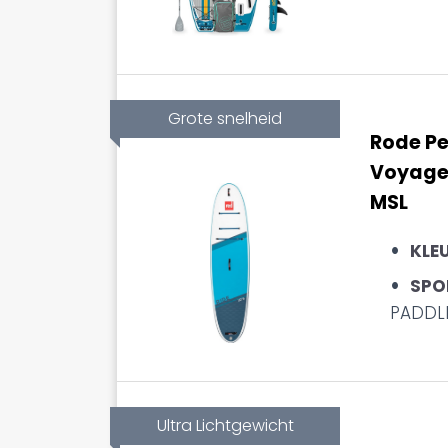
Grote snelheid
Rode Pe
Voyage
MSL
KLE
SPO
PADDL
Ultra Lichtgewicht