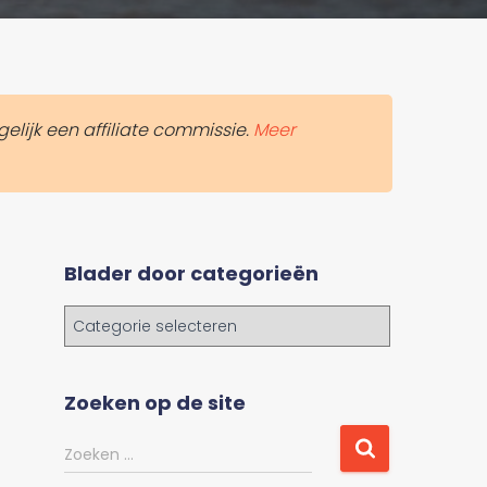
elijk een affiliate commissie.
Meer
Blader door categorieën
B
l
a
d
Zoeken op de site
e
r
Z
Zoeken …
d
o
o