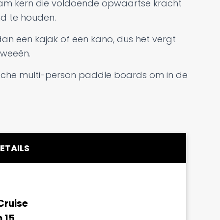
am kern die voldoende opwaartse kracht
nd te houden.
 dan een kajak of een kano, dus het vergt
tweeën.
astische multi-person paddle boards om in de
ETAILS
Cruise
 15