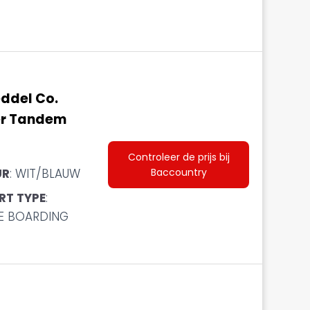
ddel Co.
r Tandem
Controleer de prijs bij
Baccountry
UR
: WIT/BLAUW
RT TYPE
:
E BOARDING