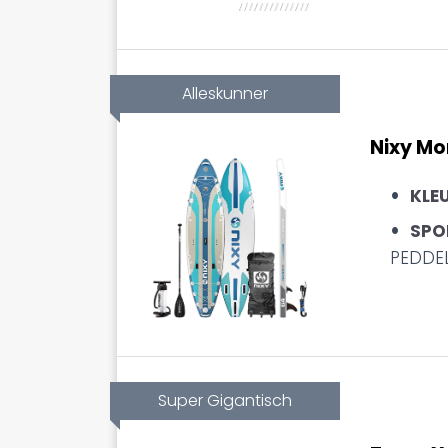
Alleskunner
Nixy Mo
KLE
SPO
PEDDE
Super Gigantisch