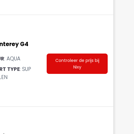
nterey G4
UR
: AQUA
Controleer de prijs bij
Nixy
RT TYPE
: SUP
LEN