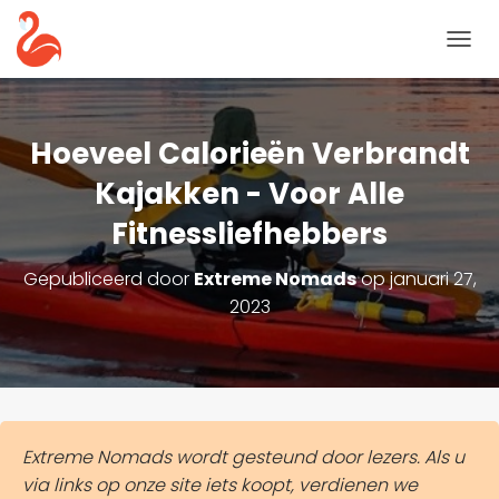
N
A
V
I
G
Hoeveel Calorieën Verbrandt
A
T
Kajakken - Voor Alle
I
Fitnessliefhebbers
E
T
O
Gepubliceerd door
Extreme Nomads
op
januari 27,
G
2023
G
L
E
Extreme Nomads wordt gesteund door lezers. Als u
via links op onze site iets koopt, verdienen we