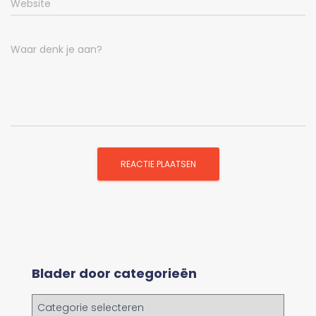
Website
Waar denk je aan?
Blader door categorieën
B