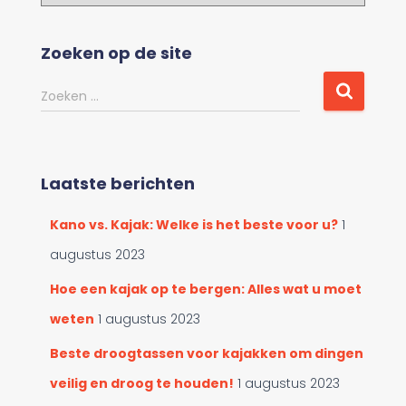
l
a
d
Zoeken op de site
e
r
Z
Zoeken …
d
o
o
e
o
k
r
e
c
Laatste berichten
n
a
n
t
Kano vs. Kajak: Welke is het beste voor u?
1
a
e
a
augustus 2023
g
r
o
:
Hoe een kajak op te bergen: Alles wat u moet
r
weten
1 augustus 2023
i
e
Beste droogtassen voor kajakken om dingen
ë
n
veilig en droog te houden!
1 augustus 2023