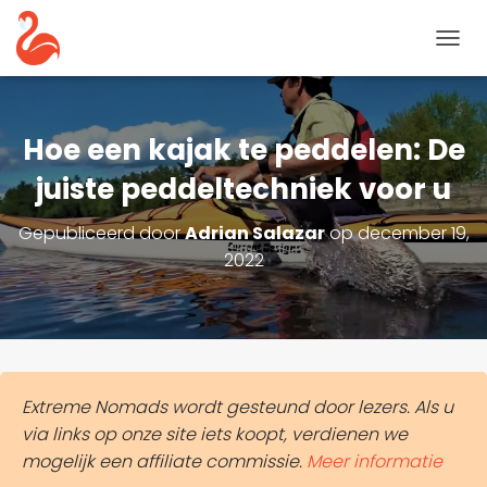
N
A
V
I
G
Hoe een kajak te peddelen: De
A
T
juiste peddeltechniek voor u
I
E
Gepubliceerd door
Adrian Salazar
op
december 19,
T
2022
O
G
G
L
E
Extreme Nomads wordt gesteund door lezers. Als u
via links op onze site iets koopt, verdienen we
mogelijk een affiliate commissie.
Meer informatie