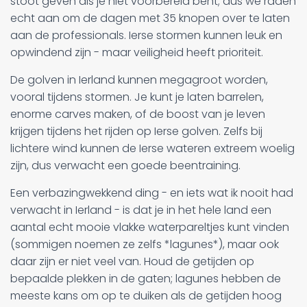
stoot geven als je niet voorbereid bent; dus we raden
echt aan om de dagen met 35 knopen over te laten
aan de professionals. Ierse stormen kunnen leuk en
opwindend zijn - maar veiligheid heeft prioriteit.
De golven in Ierland kunnen megagroot worden,
vooral tijdens stormen. Je kunt je laten barrelen,
enorme carves maken, of de boost van je leven
krijgen tijdens het rijden op Ierse golven. Zelfs bij
lichtere wind kunnen de Ierse wateren extreem woelig
zijn, dus verwacht een goede beentraining.
Een verbazingwekkend ding - en iets wat ik nooit had
verwacht in Ierland - is dat je in het hele land een
aantal echt mooie vlakke waterpareltjes kunt vinden
(sommigen noemen ze zelfs *lagunes*), maar ook
daar zijn er niet veel van. Houd de getijden op
bepaalde plekken in de gaten; lagunes hebben de
meeste kans om op te duiken als de getijden hoog