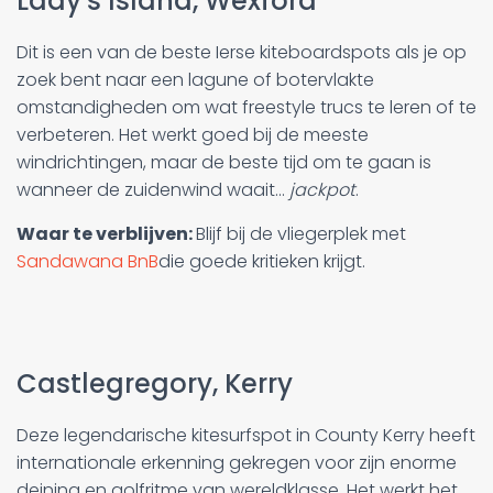
Lady's Island, Wexford
Dit is een van de beste Ierse kiteboardspots als je op
zoek bent naar een lagune of botervlakte
omstandigheden om wat freestyle trucs te leren of te
verbeteren. Het werkt goed bij de meeste
windrichtingen, maar de beste tijd om te gaan is
wanneer de zuidenwind waait...
jackpot
.
Waar te verblijven:
Blijf bij de vliegerplek met
Sandawana BnB
die goede kritieken krijgt.
Castlegregory, Kerry
Deze legendarische kitesurfspot in County Kerry heeft
internationale erkenning gekregen voor zijn enorme
deining en golfritme van wereldklasse. Het werkt het