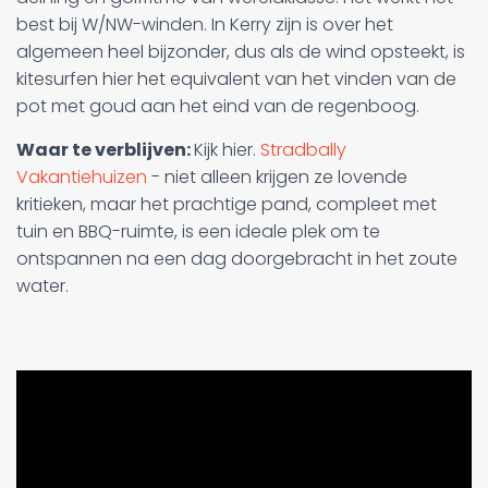
best bij W/NW-winden. In Kerry zijn is over het
algemeen heel bijzonder, dus als de wind opsteekt, is
kitesurfen hier het equivalent van het vinden van de
pot met goud aan het eind van de regenboog.
Waar te verblijven:
Kijk hier.
Stradbally
Vakantiehuizen
- niet alleen krijgen ze lovende
kritieken, maar het prachtige pand, compleet met
tuin en BBQ-ruimte, is een ideale plek om te
ontspannen na een dag doorgebracht in het zoute
water.