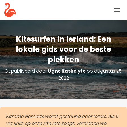
N
A
V
I
G
Kitesurfen in Ierland: Een
A
T
lokale gids voor de beste
I
plekken
E
T
O
Gepubliceerd door
Ugne Kaskelyte
op
augustus 25,
G
2022
G
L
E
Extreme Nomads wordt gesteund door lezers. Als u
via links op onze site iets koopt, verdienen we