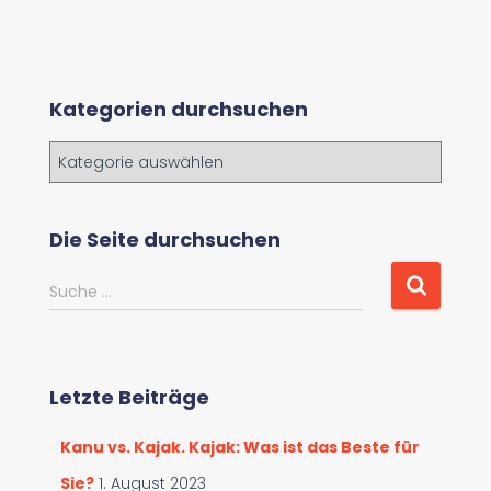
Kategorien durchsuchen
K
a
t
e
Die Seite durchsuchen
g
o
S
Suche …
r
u
i
c
e
h
n
e
d
Letzte Beiträge
n
u
a
r
Kanu vs. Kajak. Kajak: Was ist das Beste für
c
c
h
Sie?
1. August 2023
h