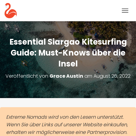
N
A
V
I
G
Essential Siargao Kitesurfing
A
T
Guide: Must-Knows über die
I
Insel
O
N
U
Veröffentlicht von
Grace Austin
am
August 26, 2022
M
S
C
H
A
L
T
Extreme Nomads wird von den Lesern unterstützt.
E
Wenn Sie über Links auf unserer Website einkaufen,
N
erhalten wir möglicherweise eine Partnerprovision.