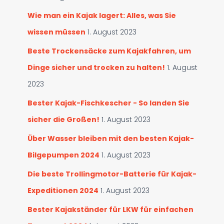
:
s
Wie man ein Kajak lagert: Alles, was Sie
u
wissen müssen
1. August 2023
c
h
Beste Trockensäcke zum Kajakfahren, um
e
n
Dinge sicher und trocken zu halten!
1. August
2023
Bester Kajak-Fischkescher - So landen Sie
sicher die Großen!
1. August 2023
Über Wasser bleiben mit den besten Kajak-
Bilgepumpen 2024
1. August 2023
Die beste Trollingmotor-Batterie für Kajak-
Expeditionen 2024
1. August 2023
Bester Kajakständer für LKW für einfachen