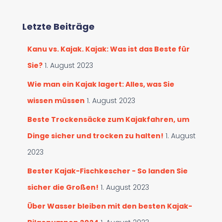
e
h
n
e
d
Letzte Beiträge
n
u
a
r
Kanu vs. Kajak. Kajak: Was ist das Beste für
c
c
h
Sie?
1. August 2023
h
:
s
Wie man ein Kajak lagert: Alles, was Sie
u
wissen müssen
1. August 2023
c
h
Beste Trockensäcke zum Kajakfahren, um
e
n
Dinge sicher und trocken zu halten!
1. August
2023
Bester Kajak-Fischkescher - So landen Sie
sicher die Großen!
1. August 2023
Über Wasser bleiben mit den besten Kajak-