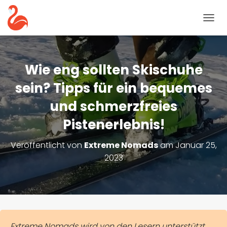
N
A
V
I
G
Wie eng sollten Skischuhe
A
T
sein? Tipps für ein bequemes
I
und schmerzfreies
O
N
Pistenerlebnis!
U
M
S
Veröffentlicht von
Extreme Nomads
am
Januar 25,
C
2023
H
A
L
T
E
N
Extreme Nomads wird von den Lesern unterstützt.