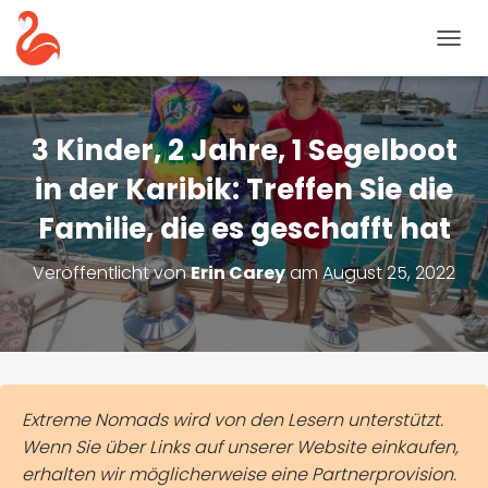
N
A
V
I
G
3 Kinder, 2 Jahre, 1 Segelboot
A
T
in der Karibik: Treffen Sie die
I
Familie, die es geschafft hat
O
N
U
Veröffentlicht von
Erin Carey
am
August 25, 2022
M
S
C
H
A
L
T
Extreme Nomads wird von den Lesern unterstützt.
E
Wenn Sie über Links auf unserer Website einkaufen,
N
erhalten wir möglicherweise eine Partnerprovision.