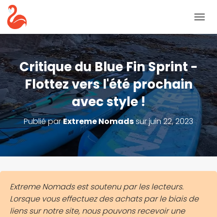
B
A
S
C
U
Critique du Blue Fin Sprint -
L
E
Flottez vers l'été prochain
R
avec style !
L
A
N
Publié par
Extreme Nomads
sur
juin 22, 2023
A
V
I
G
A
T
I
Extreme Nomads est soutenu par les lecteurs.
O
Lorsque vous effectuez des achats par le biais de
N
liens sur notre site, nous pouvons recevoir une