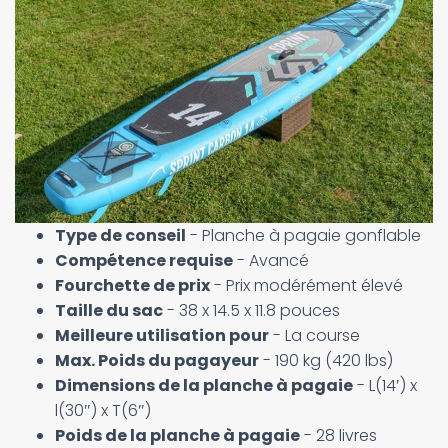
Type de conseil
- Planche à pagaie gonflable
Compétence requise
- Avancé
Fourchette de prix
- Prix modérément élevé
Taille du sac
- 38 x 14.5 x 11.8 pouces
Meilleure utilisation pour
- La course
Max. Poids du pagayeur
- 190 kg (420 lbs)
Dimensions de la planche à pagaie
- L(14′) x
l(30″) x T(6″)
Poids de la planche à pagaie
- 28 livres