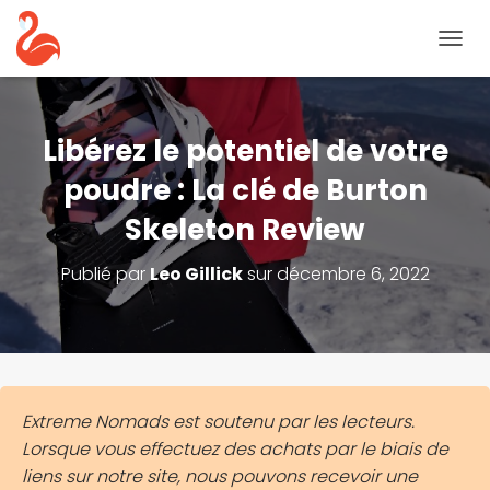
B
A
S
C
U
Libérez le potentiel de votre
L
E
poudre : La clé de Burton
R
Skeleton Review
L
A
N
Publié par
Leo Gillick
sur
décembre 6, 2022
A
V
I
G
A
T
I
Extreme Nomads est soutenu par les lecteurs.
O
Lorsque vous effectuez des achats par le biais de
N
liens sur notre site, nous pouvons recevoir une