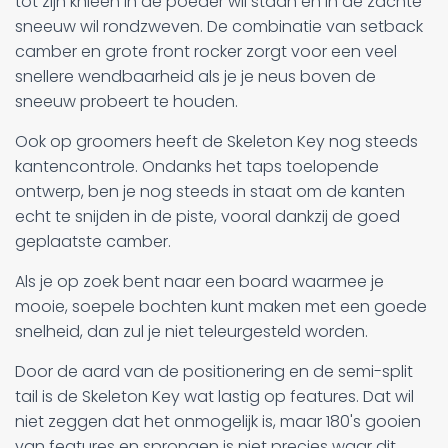
tot zijn knieën in de poeder wil staan en in de zachte
sneeuw wil rondzweven. De combinatie van setback
camber en grote front rocker zorgt voor een veel
snellere wendbaarheid als je je neus boven de
sneeuw probeert te houden.
Ook op groomers heeft de Skeleton Key nog steeds
kantencontrole. Ondanks het taps toelopende
ontwerp, ben je nog steeds in staat om de kanten
echt te snijden in de piste, vooral dankzij de goed
geplaatste camber.
Als je op zoek bent naar een board waarmee je
mooie, soepele bochten kunt maken met een goede
snelheid, dan zul je niet teleurgesteld worden.
Door de aard van de positionering en de semi-split
tail is de Skeleton Key wat lastig op features. Dat wil
niet zeggen dat het onmogelijk is, maar 180's gooien
van features en sprongen is niet precies waar dit