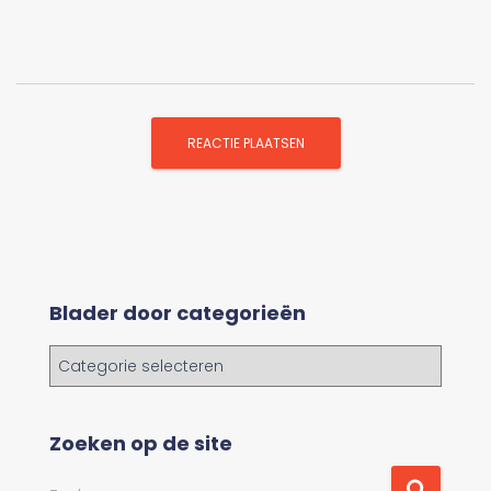
Blader door categorieën
B
l
a
d
Zoeken op de site
e
r
Z