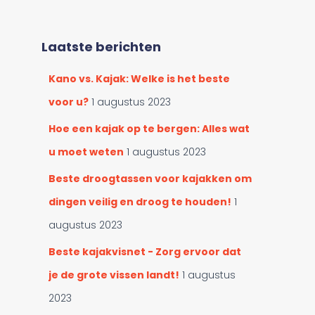
e
o
k
r
e
c
Laatste berichten
n
a
n
t
Kano vs. Kajak: Welke is het beste
a
e
a
voor u?
1 augustus 2023
g
r
o
:
Hoe een kajak op te bergen: Alles wat
r
u moet weten
1 augustus 2023
i
e
Beste droogtassen voor kajakken om
ë
n
dingen veilig en droog te houden!
1
augustus 2023
Beste kajakvisnet - Zorg ervoor dat
je de grote vissen landt!
1 augustus
2023