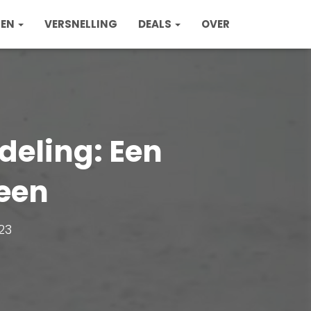
ZEN
VERSNELLING
DEALS
OVER
deling: Een
reen
023