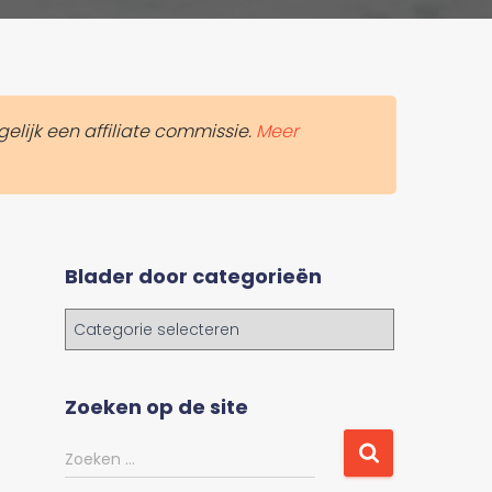
elijk een affiliate commissie.
Meer
Blader door categorieën
B
l
a
d
Zoeken op de site
e
r
Z
Zoeken …
d
o
o