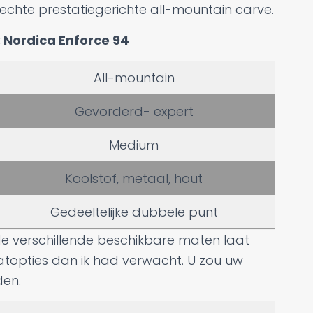
chte prestatiegerichte all-mountain carve.
: Nordica Enforce 94
All-mountain
Gevorderd- expert
Medium
Koolstof, metaal, hout
Gedeeltelijke dubbele punt
de verschillende beschikbare maten laat
maatopties dan ik had verwacht. U zou uw
den.