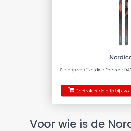
Nordica
De prijs van "Nordica Enforcer 94"
Controleer de prijs bij evo
Voor wie is de Nor