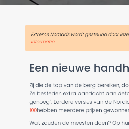
Extreme Nomads wordt gesteund door lezers. 
informatie
Een nieuwe handh
Zij die de top van de berg bereiken, d
Ze besteden extra aandacht aan detail
genoeg". Eerdere versies van de Nordica
100
hebben meerdere prijzen gewonnen
Wat zouden de meesten doen? Op hun l