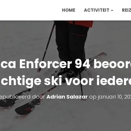
HOME
ACTIVITEIT
REI
ca Enforcer 94 beoor
chtige ski voor iede
epubliceerd door
Adrian Salazar
op
januari 10, 2