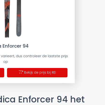
 Enforcer 94
 varieert, dus controleer de laatste prijs
op
Bekijk de prijs bij REI
dica Enforcer 94 het