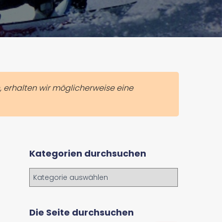
, erhalten wir möglicherweise eine
Kategorien durchsuchen
K
a
t
e
Die Seite durchsuchen
g