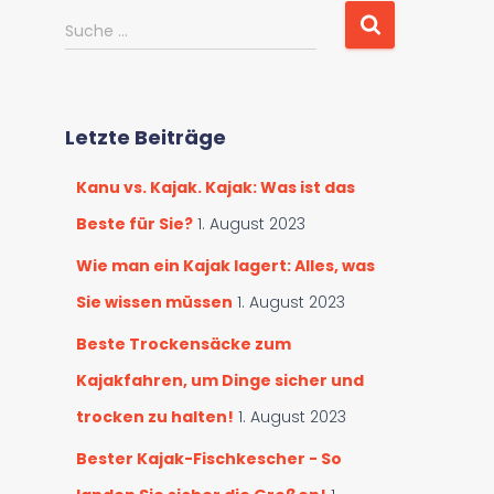
o
S
Suche …
r
u
i
c
e
h
n
e
d
Letzte Beiträge
n
u
a
r
Kanu vs. Kajak. Kajak: Was ist das
c
c
h
Beste für Sie?
1. August 2023
h
:
s
Wie man ein Kajak lagert: Alles, was
u
Sie wissen müssen
1. August 2023
c
h
Beste Trockensäcke zum
e
n
Kajakfahren, um Dinge sicher und
trocken zu halten!
1. August 2023
Bester Kajak-Fischkescher - So