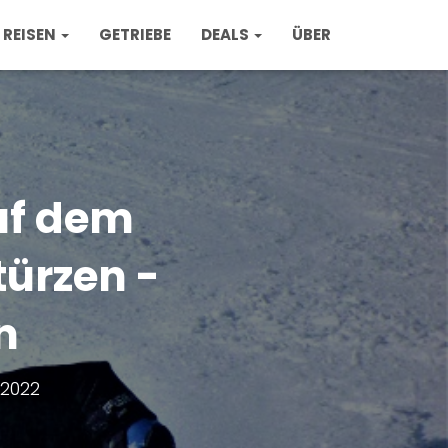
REISEN
GETRIEBE
DEALS
ÜBER
uf dem
türzen -
n
2022