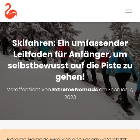
N
A
V
I
G
Skifahren: Ein umfassender
A
T
Leitfaden für Anfänger, um
I
selbstbewusst auf die Piste zu
O
N
gehen!
U
M
S
Veröffentlicht von
Extreme Nomads
am
Februar 17,
C
2023
H
A
L
T
E
N
Extreme Nomads wird von den Lesern unterstützt.