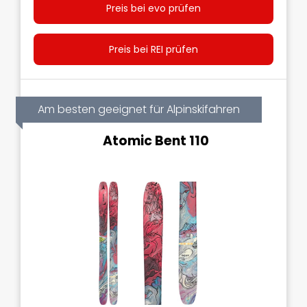
Preis bei evo prüfen
Preis bei REI prüfen
Am besten geeignet für Alpinskifahren
Atomic Bent 110