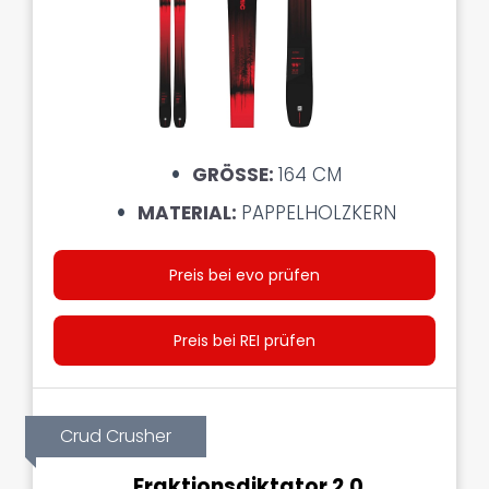
GRÖSSE:
164 CM
MATERIAL:
PAPPELHOLZKERN
Preis bei evo prüfen
Preis bei REI prüfen
Crud Crusher
Fraktionsdiktator 2.0